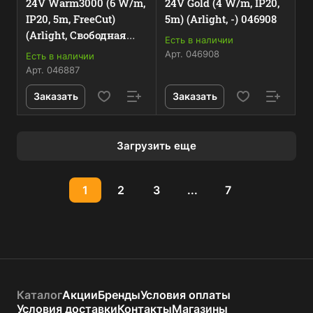
24V Warm3000 (6 W/m,
24V Gold (4 W/m, IP20,
IP20, 5m, FreeCut)
5m) (Arlight, -) 046908
(Arlight, Свободная
Есть в наличии
резка) 046887
Арт.
046908
Есть в наличии
Арт.
046887
Заказать
Заказать
Загрузить еще
1
2
3
...
7
Каталог
Акции
Бренды
Условия оплаты
Условия доставки
Контакты
Магазины