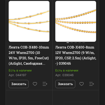
Лента COB-X480-10mm
Лента COB-X400-8mm
24V Warm2700 (10
12V Warm2700 (9 W/m,
W/m, IP20, 5m, FreeCut)
IP20, CSP, 2.5m) (Arlight,
(Arlight, Свободная
-) 039046
резка) 044197
Есть в наличии
Есть в наличии
Арт.
044197
Арт.
039046
Заказать
Заказать