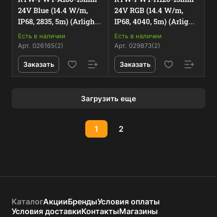
24V Blue (14.4 W/m,
24V RGB (14.4 W/m,
IP68, 2835, 5m) (Arlight,
IP68, 4040, 5m) (Arlight,
14.4 Вт/м, IP68)
Герметичный)
Есть в наличии
Есть в наличии
Арт.
026165(2)
Арт.
029873(2)
Заказать
Заказать
Загрузить еще
1
2
Каталог
Акции
Бренды
Условия оплаты
Условия доставки
Контакты
Магазины