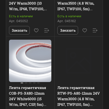
24V Warm3000 (10
Warm3500 (4.8 W/m,
W/m, IP68, TWP100,
IP67, TWP100, 5m)
5m) (Arlight, -) 045052
(Arlight, -) 045162
Есть в наличии
Есть в наличии
Арт.
045052
Арт.
045162
Заказать
Заказать
Лента герметичная
Лента герметичная
COB-PS-X480-12mm
RTW-PS-A80-12mm 24V
24V White6000 (15
Warm3000 (4.8 W/m,
W/m, IP67, CSP, 5m)
IP67, TWP100, 5m)