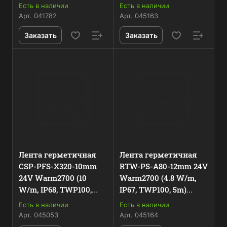
(Arlight, -) 041782
(Arlight, -) 045163
Есть в наличии
Есть в наличии
Арт.
041782
Арт.
045163
Заказать
Заказать
Лента герметичная
Лента герметичная
CSP-PFS-X320-10mm
RTW-PS-A80-12mm 24V
24V Warm2700 (10
Warm2700 (4.8 W/m,
W/m, IP68, TWP100,
IP67, TWP100, 5m)
5m) (Arlight, -) 045053
(Arlight, -) 045164
Есть в наличии
Есть в наличии
Арт.
045053
Арт.
045164