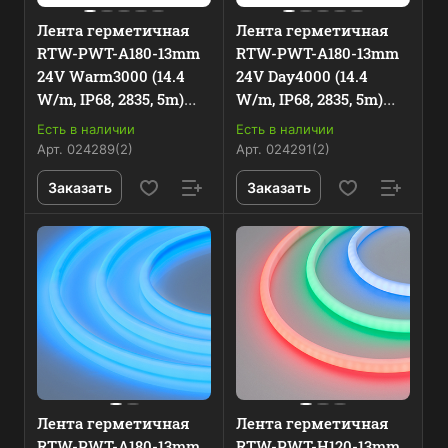
Лента герметичная
Лента герметичная
RTW-PWT-A180-13mm
RTW-PWT-A180-13mm
24V Warm3000 (14.4
24V Day4000 (14.4
W/m, IP68, 2835, 5m)
W/m, IP68, 2835, 5m)
(Arlight, 14.4 Вт/м,
(Arlight, 14.4 Вт/м,
Есть в наличии
Есть в наличии
IP68)
IP68)
Арт.
024289(2)
Арт.
024291(2)
Заказать
Заказать
Лента герметичная
Лента герметичная
RTW-PWT-A180-13mm
RTW-PWT-H120-13mm