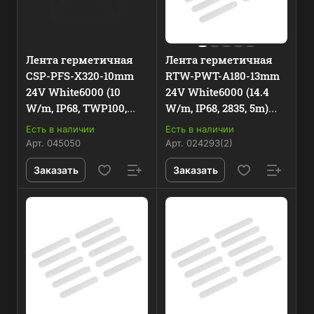
Лента герметичная
Лента герметичная
CSP-PFS-X320-10mm
RTW-PWT-A180-13mm
24V White6000 (10
24V White6000 (14.4
W/m, IP68, TWP100,
W/m, IP68, 2835, 5m)
5m) (Arlight, -) 045050
(Arlight, 14.4 Вт/м,
Есть в наличии
Есть в наличии
IP68)
Арт.
045050
Арт.
024293(2)
Заказать
Заказать