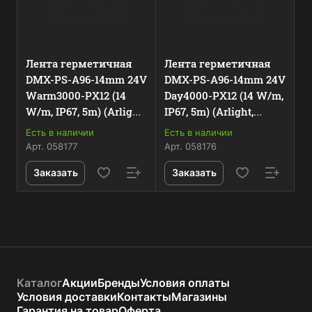
Лента герметичная
Лента герметичная
DMX-PS-A96-14mm 24V
DMX-PS-A96-14mm 24V
Warm3000-PX12 (14
Day4000-PX12 (14 W/m,
W/m, IP67, 5m) (Arlight,
IP67, 5m) (Arlight,
CRI>90) 058177
CRI>90) 058176
Есть в наличии
Есть в наличии
Арт.
058177
Арт.
058176
Заказать
Заказать
Каталог
Акции
Бренды
Условия оплаты
Условия доставки
Контакты
Магазины
Гарантия на товар
Оферта