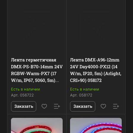
Лента герметичная
Лента DMX-A96-12mm
DMX-PS-B70-14mm 24V
24V Day4000-PX12 (14
RGBW-Warm-PX7 (17
W/m, IP20, 5m) (Arlight,
W/m, IP67, 5060, 5m)
CRI>90) 058172
(Arlight, CRI>90) 056722
Есть в наличии
Есть в наличии
Арт.
056722
Арт.
058172
Заказать
Заказать