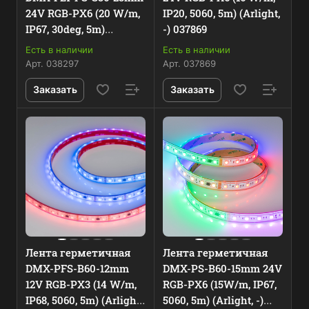
24V RGB-PX6 (20 W/m,
IP20, 5060, 5m) (Arlight,
IP67, 30deg, 5m)
-) 037869
(Arlight, -) 038297
Есть в наличии
Есть в наличии
Арт.
038297
Арт.
037869
Заказать
Заказать
Лента герметичная
Лента герметичная
DMX-PFS-B60-12mm
DMX-PS-B60-15mm 24V
12V RGB-PX3 (14 W/m,
RGB-PX6 (15W/m, IP67,
IP68, 5060, 5m) (Arlight,
5060, 5m) (Arlight, -)