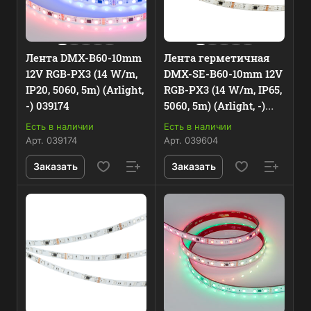
Лента DMX-B60-10mm
Лента герметичная
12V RGB-PX3 (14 W/m,
DMX-SE-B60-10mm 12V
IP20, 5060, 5m) (Arlight,
RGB-PX3 (14 W/m, IP65,
-) 039174
5060, 5m) (Arlight, -)
039604
Есть в наличии
Есть в наличии
Арт.
039174
Арт.
039604
Заказать
Заказать