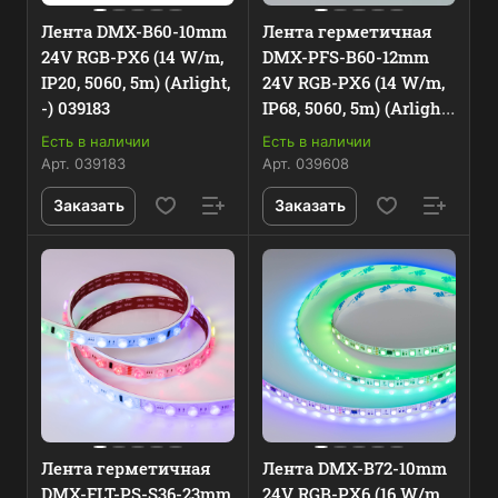
Лента DMX-B60-10mm
Лента герметичная
24V RGB-PX6 (14 W/m,
DMX-PFS-B60-12mm
IP20, 5060, 5m) (Arlight,
24V RGB-PX6 (14 W/m,
-) 039183
IP68, 5060, 5m) (Arlight,
-) 039608
Есть в наличии
Есть в наличии
Арт.
039183
Арт.
039608
Заказать
Заказать
Лента герметичная
Лента DMX-B72-10mm
DMX-FLT-PS-S36-23mm
24V RGB-PX6 (16 W/m,