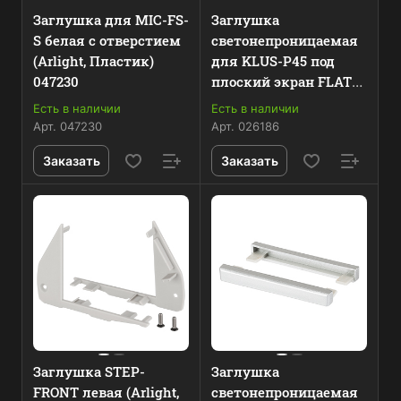
Заглушка для MIC-FS-
Заглушка
S белая с отверстием
светонепроницаемая
(Arlight, Пластик)
для KLUS-P45 под
047230
плоский экран FLAT
(Arlight, Пластик)
Есть в наличии
Есть в наличии
026186
Арт.
047230
Арт.
026186
Заказать
Заказать
Заглушка STEP-
Заглушка
FRONT левая (Arlight,
светонепроницаемая