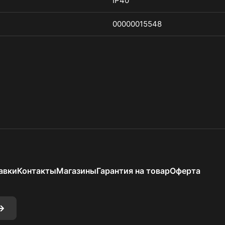
IP40
00000015548
авки
Контакты
Магазины
Гарантия на товар
Оферта