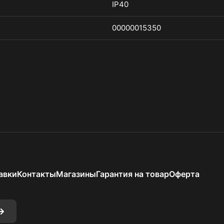
IP40
00000015350
авки
Контакты
Магазины
Гарантия на товар
Оферта