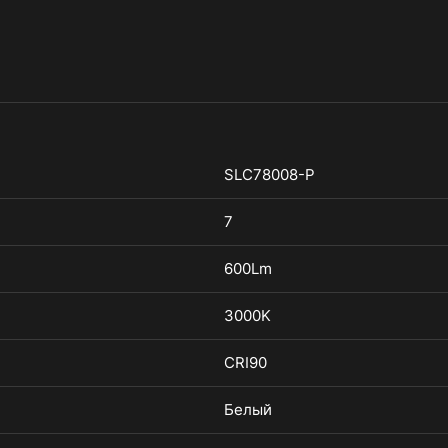
SLC78008-P
7
600Lm
3000K
CRI90
Белый