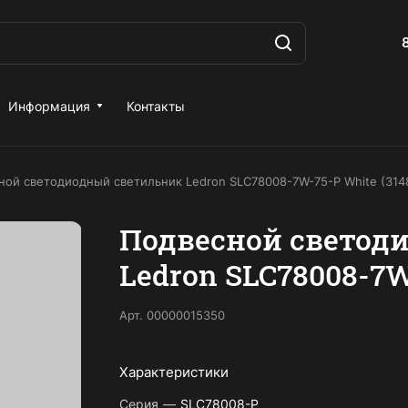
Информация
Контакты
ной светодиодный светильник Ledron SLC78008-7W-75-P White (314
Подвесной светод
Ledron SLC78008-7W
Арт.
00000015350
Характеристики
Серия
—
SLC78008-P