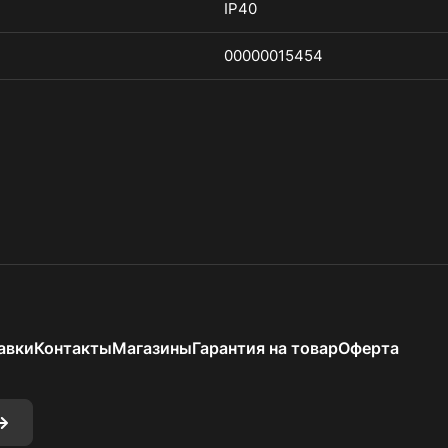
IP40
00000015454
авки
Контакты
Магазины
Гарантия на товар
Оферта