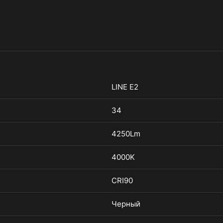
LINE E2
34
4250Lm
4000K
CRI90
Черный