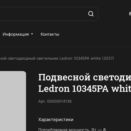
Информация
Контакты
ной светодиодный светильник Ledron 10345PA white (3257)
Подвесной светод
Ledron 10345PA whit
Арт.
00000014136
Характеристики
Потребляемая мощность, Вт
—
8