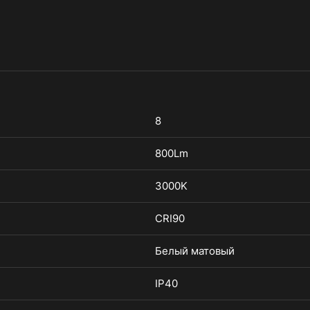
8
800Lm
3000K
CRI90
Белый матовый
IP40