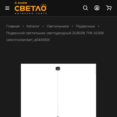
Главная
Каталог
Светильники
Подвесные
Подвесной светильник светодиодный DLR038 71W 4200K
(electrostandart_a044560)