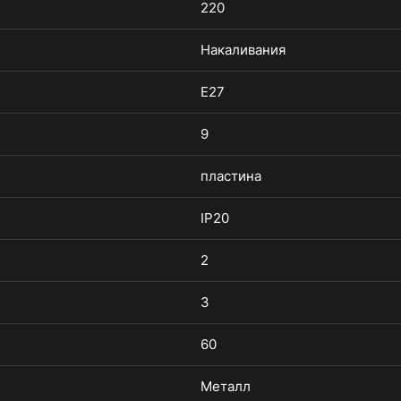
220
Накаливания
E27
9
пластина
IP20
2
3
60
Металл