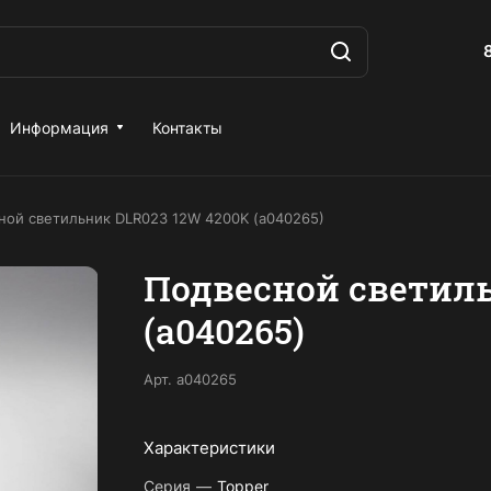
Информация
Контакты
ной светильник DLR023 12W 4200K (a040265)
Подвесной светиль
(a040265)
Арт.
a040265
Характеристики
Серия
—
Topper