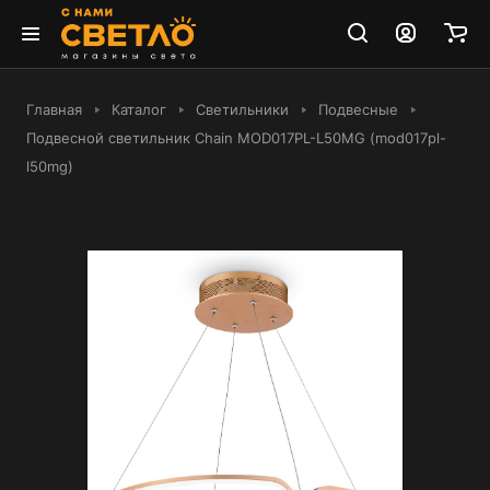
Главная
Каталог
Светильники
Подвесные
Подвесной светильник Chain MOD017PL-L50MG (mod017pl-
l50mg)