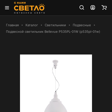
Главная
Каталог
Светильники
Подвесные
Подвесной светильник Bellevue P535PL-01W (p535pl-01w)