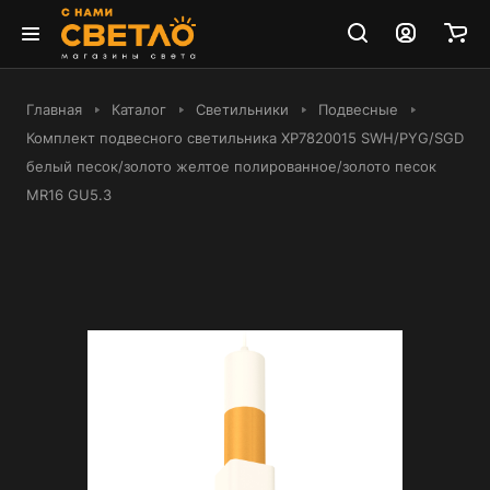
Главная
Каталог
Светильники
Подвесные
Комплект подвесного светильника XP7820015 SWH/PYG/SGD
белый песок/золото желтое полированное/золото песок
MR16 GU5.3