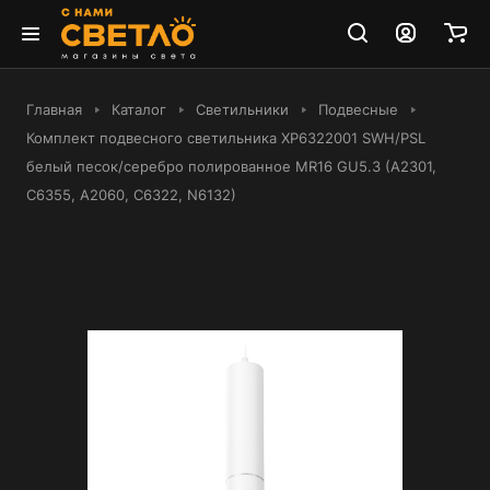
Главная
Каталог
Светильники
Подвесные
Комплект подвесного светильника XP6322001 SWH/PSL
белый песок/серебро полированное MR16 GU5.3 (A2301,
C6355, A2060, C6322, N6132)