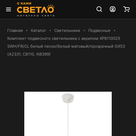
Главная
Каталог
Светильники
Подвесные
Комплект подвесного светильника с акрилом XP8110025
SWH/FR/CL белый песок/белый матовый/прозрачный GX53
(A2331, С8110, N8399)