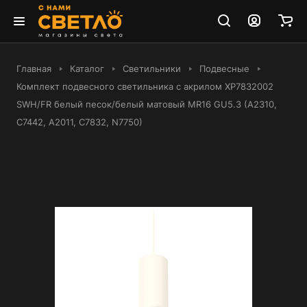
Главная
Каталог
Светильники
Подвесные
Комплект подвесного светильника с акрилом XP7832002
SWH/FR белый песок/белый матовый MR16 GU5.3 (A2310,
C7442, A2011, C7832, N7750)